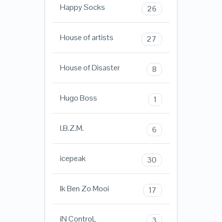
Happy Socks
26
House of artists
27
House of Disaster
8
Hugo Boss
1
I.B.Z.M.
6
icepeak
30
Ik Ben Zo Mooi
17
iN ControL
3