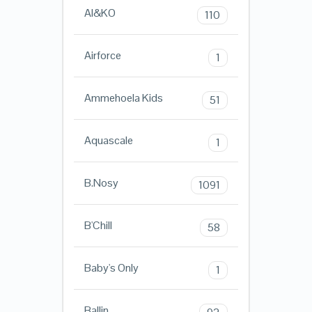
AI&KO
110
Airforce
1
Ammehoela Kids
51
Aquascale
1
B.Nosy
1091
B'Chill
58
Baby's Only
1
Ballin