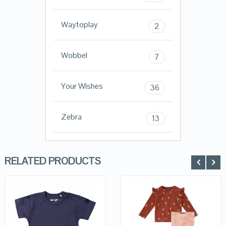
Waytoplay
2
Wobbel
7
Your Wishes
36
Zebra
13
RELATED PRODUCTS
QUICK LOOK
QUICK LOOK