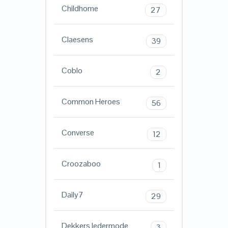
Childhome
27
Claesens
39
Coblo
2
Common Heroes
56
Converse
12
Croozaboo
1
Daily7
29
Dekkers ledermode
3