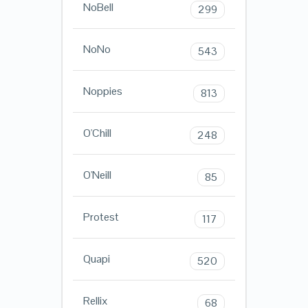
NoBell
299
NoNo
543
Noppies
813
O'Chill
248
O'Neill
85
Protest
117
Quapi
520
Rellix
68