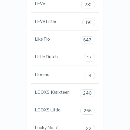
LEVV
281
LEVV Little
191
Like Flo
647
Little Dutch
17
Llorens
14
LOOXS 10sixteen
240
LOOXS Little
265
Lucky No. 7
22