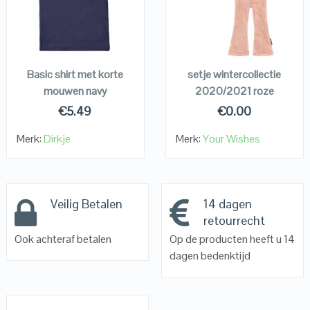
VIEW DETAILS
VIEW DETAILS
KOPEN
KOPEN
Basic shirt met korte
setje wintercollectie
mouwen navy
2020/2021 roze
€
5.49
€
0.00
Merk:
Dirkje
Merk:
Your Wishes
Veilig Betalen
14 dagen
retourrecht
Ook achteraf betalen
Op de producten heeft u 14
dagen bedenktijd