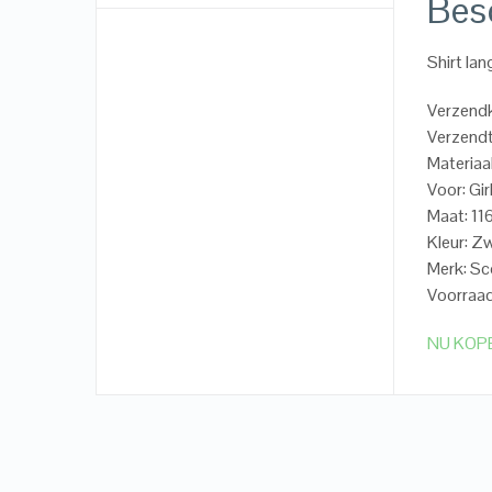
Besc
Shirt la
Verzend
Verzendt
Materiaa
Voor: Gir
Maat: 11
Kleur: Z
Merk: S
Voorraad
NU KOP