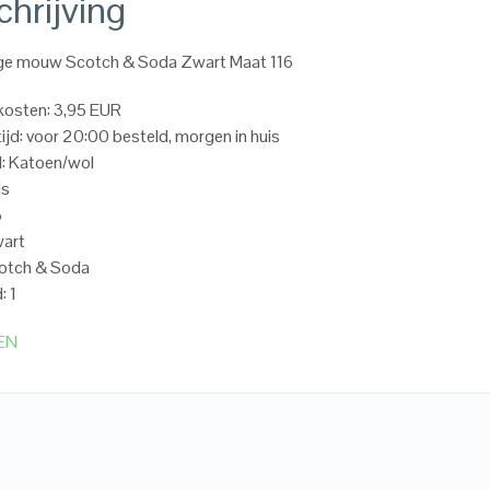
hrijving
nge mouw Scotch & Soda Zwart Maat 116
kosten: 3,95 EUR
ijd: voor 20:00 besteld, morgen in huis
l: Katoen/wol
ls
6
wart
cotch & Soda
: 1
EN