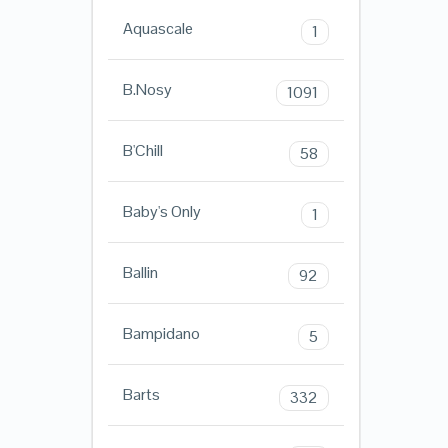
Aquascale
1
B.Nosy
1091
B'Chill
58
Baby's Only
1
Ballin
92
Bampidano
5
Barts
332