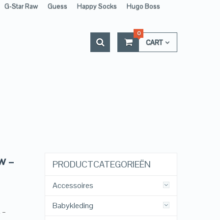
G-Star Raw
Guess
Happy Socks
Hugo Boss
0
CART
w –
PRODUCTCATEGORIEËN
Accessoires
Babykleding
 –