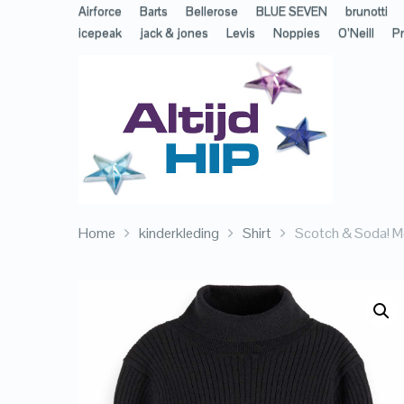
Airforce
Barts
Bellerose
BLUE SEVEN
brunotti
icepeak
jack & jones
Levis
Noppies
O’Neill
Pr
Home
kinderkleding
Shirt
Scotch & Soda! Me