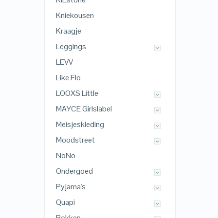
Kniekousen
Kraagje
Leggings
LEVV
Like Flo
LOOXS Little
MAYCE Girlslabel
Meisjeskleding
Moodstreet
NoNo
Ondergoed
Pyjama's
Quapi
Rokken