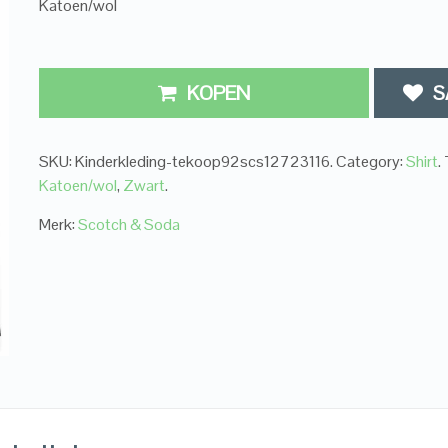
Katoen/wol
KOPEN
S
SKU:
Kinderkleding-tekoop92scs12723116
.
Category:
Shirt
.
Katoen/wol
,
Zwart
.
Merk:
Scotch & Soda