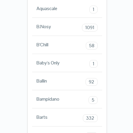
Aquascale
1
B.Nosy
1091
B'Chill
58
Baby's Only
1
Ballin
92
Bampidano
5
Barts
332