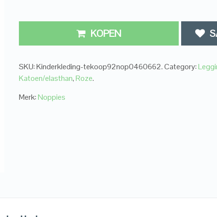
KOPEN
S
SKU:
Kinderkleding-tekoop92nop0460662
.
Category:
Leggi
Katoen/elasthan
,
Roze
.
Merk:
Noppies