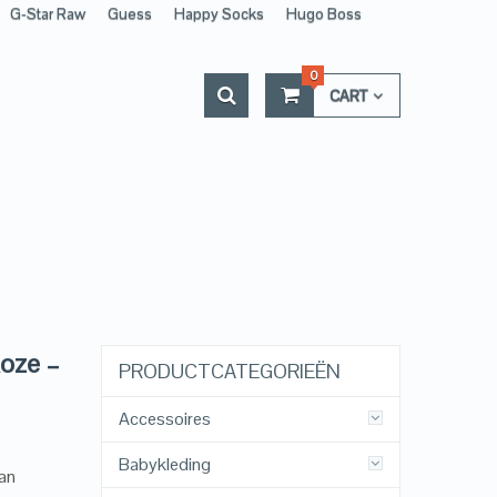
G-Star Raw
Guess
Happy Socks
Hugo Boss
0
CART
Roze –
PRODUCTCATEGORIEËN
Accessoires
Babykleding
an