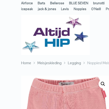
Airforce
Barts
Bellerose
BLUE SEVEN
brunotti
icepeak
jack & jones
Levis
Noppies
O’Neill
Pr
Home
Meisjeskleding
Legging
Noppies! Mei