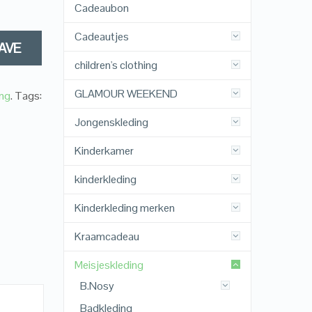
Cadeaubon
Cadeautjes
AVE
children's clothing
GLAMOUR WEEKEND
ng
.
Tags:
Jongenskleding
Kinderkamer
kinderkleding
Kinderkleding merken
Kraamcadeau
Meisjeskleding
B.Nosy
Badkleding