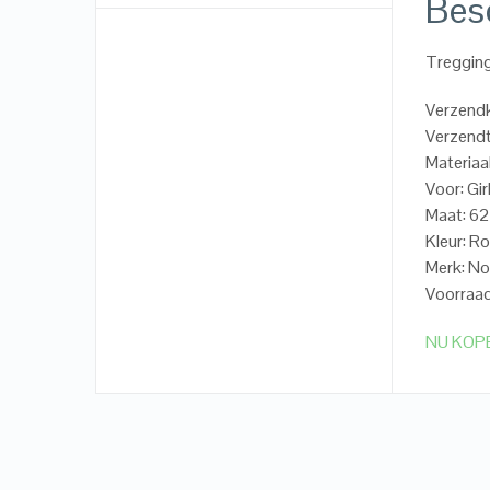
Besc
Treggin
Verzend
Verzendt
Materiaa
Voor: Gir
Maat: 6
Kleur: R
Merk: N
Voorraad
NU KOP