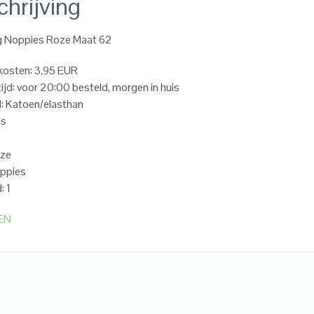
hrijving
g Noppies Roze Maat 62
kosten: 3,95 EUR
ijd: voor 20:00 besteld, morgen in huis
l: Katoen/elasthan
ls
2
oze
oppies
: 1
EN