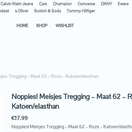
Calvin Klein Jeans
Cars
Champion
Converse
DKNY
Ewers
otest
s.Oliver
Scotch & Soda
Tommy Hilfiger
HOME
SHOP
WISHLIST
sjes Tregging – Maat 62 – Roze – Katoen/elasthan
Noppies! Meisjes Tregging – Maat 62 – 
Katoen/elasthan
€
17.99
Noppies! Meisjes Tregging – Maat 62 – Roze – Katoen/elasth