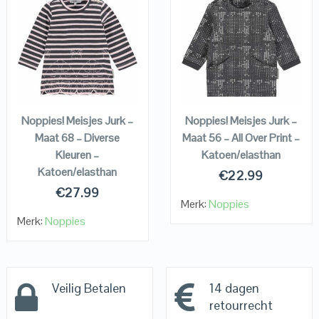
QUICK LOOK
QUICK LOOK
VIEW DETAILS
VIEW DETAILS
KOPEN
KOPEN
Noppies! Meisjes Jurk –
Noppies! Meisjes Jurk –
Maat 68 – Diverse
Maat 56 – All Over Print –
Kleuren –
Katoen/elasthan
Katoen/elasthan
€
22.99
€
27.99
Merk:
Noppies
Merk:
Noppies
Veilig Betalen
14 dagen
retourrecht