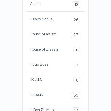
Guess
18
Happy Socks
26
House of artists
27
House of Disaster
8
Hugo Boss
1
I.B.Z.M.
6
icepeak
30
Ik Ben Zo Mooi
17