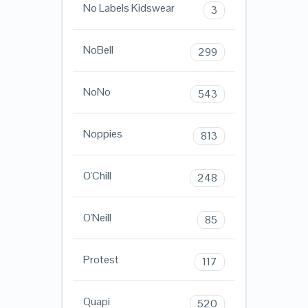
No Labels Kidswear
3
NoBell
299
NoNo
543
Noppies
813
O'Chill
248
O'Neill
85
Protest
117
Quapi
520