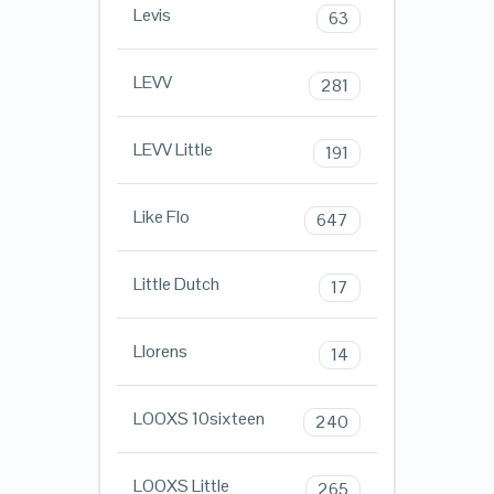
Levis
63
LEVV
281
LEVV Little
191
Like Flo
647
Little Dutch
17
Llorens
14
LOOXS 10sixteen
240
LOOXS Little
265