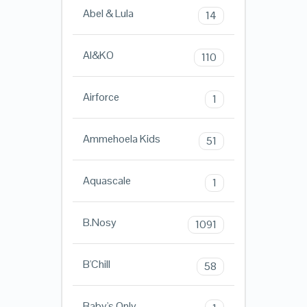
Abel & Lula
14
AI&KO
110
Airforce
1
Ammehoela Kids
51
Aquascale
1
B.Nosy
1091
B'Chill
58
Baby's Only