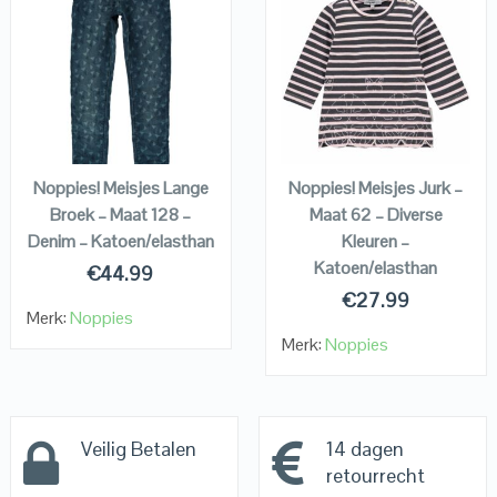
QUICK LOOK
QUICK LOOK
VIEW DETAILS
VIEW DETAILS
KOPEN
KOPEN
Noppies! Meisjes Lange
Noppies! Meisjes Jurk –
Broek – Maat 128 –
Maat 62 – Diverse
Denim – Katoen/elasthan
Kleuren –
Katoen/elasthan
€
44.99
€
27.99
Merk:
Noppies
Merk:
Noppies
Veilig Betalen
14 dagen
retourrecht