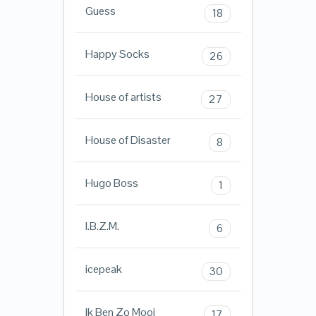
Guess
18
Happy Socks
26
House of artists
27
House of Disaster
8
Hugo Boss
1
I.B.Z.M.
6
icepeak
30
Ik Ben Zo Mooi
17