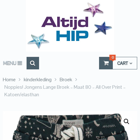
0
MENU
CART
Home
kinderkleding
Broek
Noppies! Jongens Lange Broek – Maat 80 – All Over Print –
Katoen/elasthan