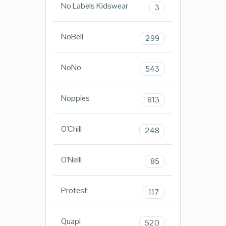
No Labels Kidswear
3
NoBell
299
NoNo
543
Noppies
813
O'Chill
248
O'Neill
85
Protest
117
Quapi
520