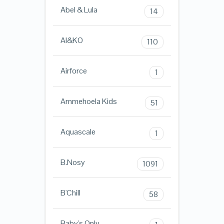
Abel & Lula
14
AI&KO
110
Airforce
1
Ammehoela Kids
51
Aquascale
1
B.Nosy
1091
B'Chill
58
Baby's Only