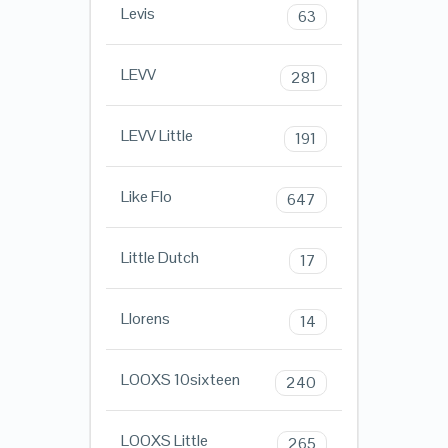
Levis
63
LEVV
281
LEVV Little
191
Like Flo
647
Little Dutch
17
Llorens
14
LOOXS 10sixteen
240
LOOXS Little
265