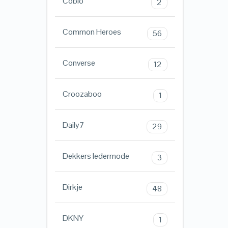
Coblo
2
Common Heroes
56
Converse
12
Croozaboo
1
Daily7
29
Dekkers ledermode
3
Dirkje
48
DKNY
1