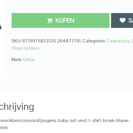
KOPEN
S
SKU:
8719975833125 264471791
.
Categories:
Cadeautjes
,
Shop op kleur
.
Merk:
Dirkje
hrijving
www.ikbenzomooi.nl/jongens-baby-set-vest-t-shirt-broek-blauw-
html