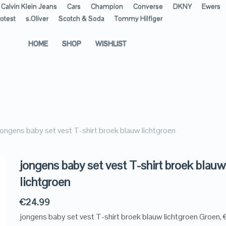
Calvin Klein Jeans
Cars
Champion
Converse
DKNY
Ewers
otest
s.Oliver
Scotch & Soda
Tommy Hilfiger
HOME
SHOP
WISHLIST
jongens baby set vest T-shirt broek blauw lichtgroen
jongens baby set vest T-shirt broek blauw
lichtgroen
€
24.99
jongens baby set vest T-shirt broek blauw lichtgroen Groen,