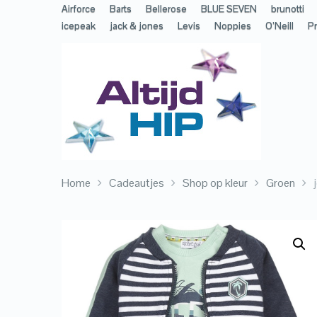
Airforce
Barts
Bellerose
BLUE SEVEN
brunotti
icepeak
jack & jones
Levis
Noppies
O’Neill
Pr
Home
Cadeautjes
Shop op kleur
Groen