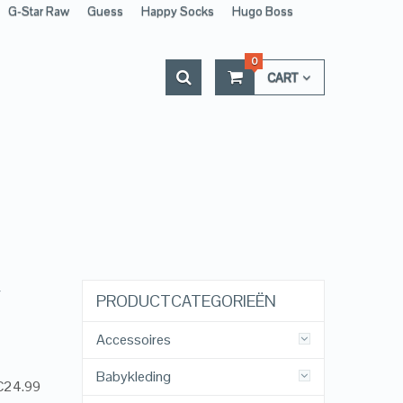
G-Star Raw
Guess
Happy Socks
Hugo Boss
0
CART
PRODUCTCATEGORIEËN
Accessoires
Babykleding
 €24.99