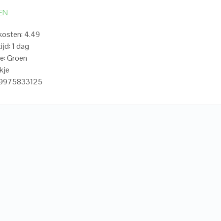
EN
kosten: 4.49
ijd: 1 dag
e: Groen
kje
19975833125