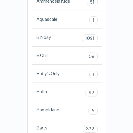
Ammehoela Kids
51
Aquascale
1
B.Nosy
1091
B'Chill
58
Baby's Only
1
Ballin
92
Bampidano
5
Barts
332