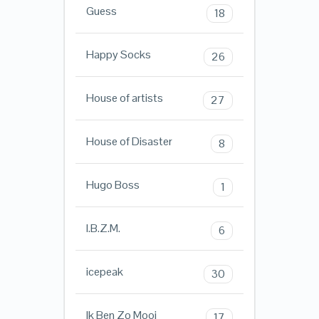
Guess
18
Happy Socks
26
House of artists
27
House of Disaster
8
Hugo Boss
1
I.B.Z.M.
6
icepeak
30
Ik Ben Zo Mooi
17