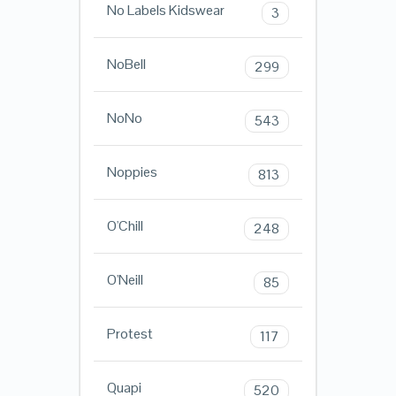
No Labels Kidswear
3
NoBell
299
NoNo
543
Noppies
813
O'Chill
248
O'Neill
85
Protest
117
Quapi
520