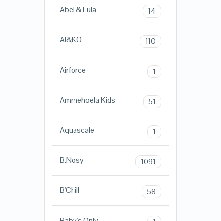
Abel & Lula
14
AI&KO
110
Airforce
1
Ammehoela Kids
51
Aquascale
1
B.Nosy
1091
B'Chill
58
Baby's Only