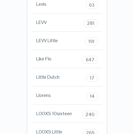
Levis
63
LEVV
281
LEVV Little
191
Like Flo
647
Little Dutch
17
Llorens
14
LOOXS 10sixteen
240
LOOXS Little
265