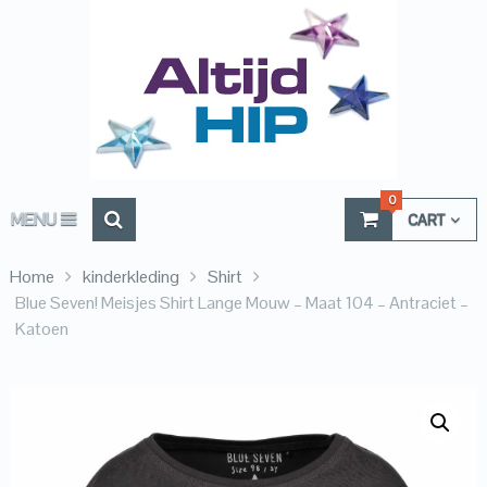
0
MENU
CART
Home
kinderkleding
Shirt
Blue Seven! Meisjes Shirt Lange Mouw – Maat 104 – Antraciet –
Katoen