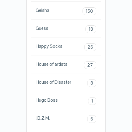
Geisha
150
Guess
18
Happy Socks
26
House of artists
27
House of Disaster
8
Hugo Boss
1
I.B.Z.M.
6