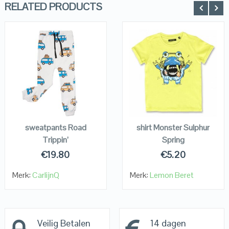
RELATED PRODUCTS
QUICK LOOK
QUICK LOOK
VIEW DETAILS
VIEW DETAILS
KOPEN
KOPEN
sweatpants Road
shirt Monster Sulphur
Trippin’
Spring
€
19.80
€
5.20
Merk:
CarlijnQ
Merk:
Lemon Beret
Veilig Betalen
14 dagen