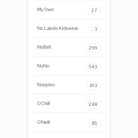
My Own
27
No Labels Kidswear
3
NoBell
299
NoNo
543
Noppies
813
O'Chill
248
O'Neill
85