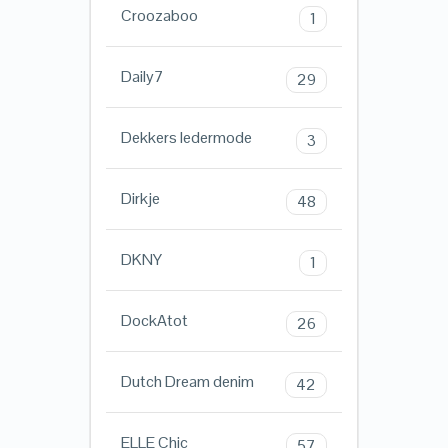
Croozaboo
1
Daily7
29
Dekkers ledermode
3
Dirkje
48
DKNY
1
DockAtot
26
Dutch Dream denim
42
ELLE Chic
57