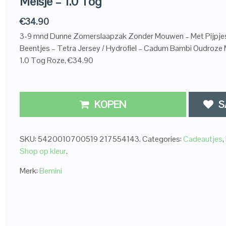
Meisje – 1.0 Tog
€
34.90
3-9 mnd Dunne Zomerslaapzak Zonder Mouwen – Met Pijpjes
Beentjes – Tetra Jersey / Hydrofiel – Cadum Bambi Oudroze 
1.0 Tog Roze, €34.90
KOPEN
S
SKU:
5420010700519 217554143
.
Categories:
Cadeautjes
,
Shop op kleur
.
Merk:
Bemini