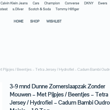
Calvin Klein Jeans
Cars
Champion
Converse
DKNY
Ewers
otest
s.Oliver
Scotch & Soda
Tommy Hilfiger
HOME
SHOP
WISHLIST
jpjes / Beentjes – Tetra Jersey / Hydrofiel – Cadum Bambi Oudro
3-9 mnd Dunne Zomerslaapzak Zonder
Mouwen – Met Pijpjes / Beentjes – Tetra
Jersey / Hydrofiel – Cadum Bambi Oudr