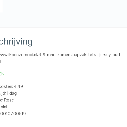
hrijving
/www.ikbenzomooi.nl/3-9-mnd-zomerslaapzak-tetra-jersey-oud-
l
EN
kosten: 4.49
ijd: 1 dag
e: Roze
mini
20010700519