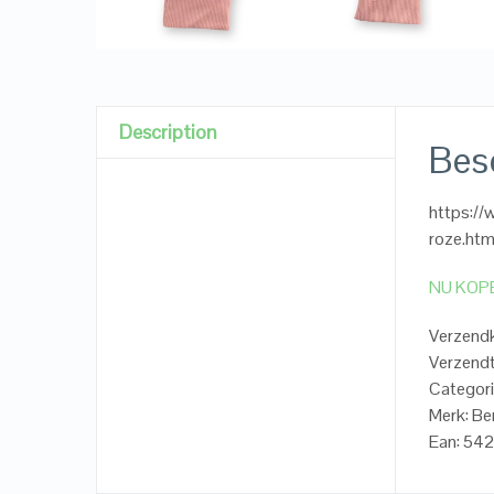
Description
Besc
https:/
roze.htm
NU KOP
Verzend
Verzendt
Categori
Merk: Be
Ean: 54