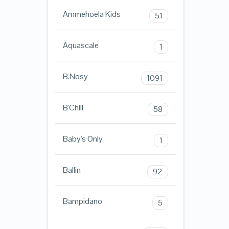
Ammehoela Kids
51
Aquascale
1
B.Nosy
1091
B'Chill
58
Baby's Only
1
Ballin
92
Bampidano
5