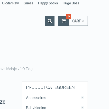
G-Star Raw
Guess
Happy Socks
Hugo Boss
0
CART
ze Meisje – 1.0 Tog
PRODUCTCATEGORIEËN
Accessoires
oze
Babykleding