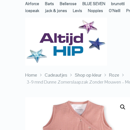
Airforce
Barts
Bellerose
BLUE SEVEN
brunotti
icepeak
jack & jones
Levis
Noppies
O’Neill
Pr
Home
Cadeautjes
Shop op kleur
Roze
3-9 mnd Dunne Zomerslaapzak Zonder Mouwen – Met Pi