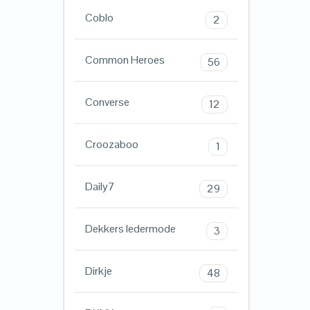
Coblo
2
Common Heroes
56
Converse
12
Croozaboo
1
Daily7
29
Dekkers ledermode
3
Dirkje
48