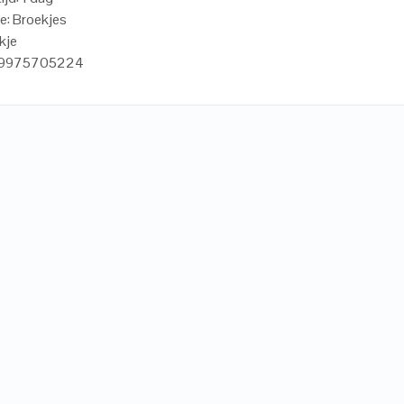
e: Broekjes
kje
719975705224