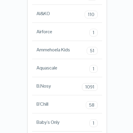
AI&KO
110
Airforce
1
Ammehoela Kids
51
Aquascale
1
B.Nosy
1091
B'Chill
58
Baby's Only
1