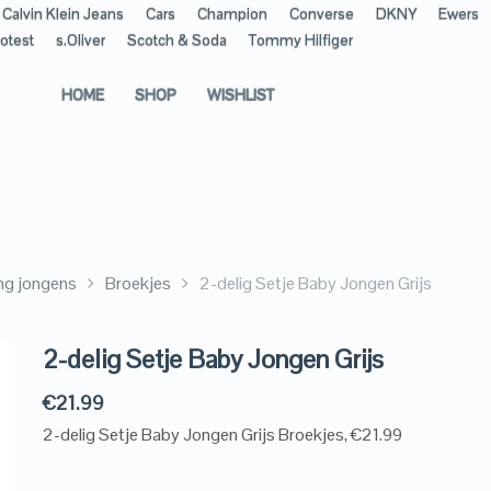
Calvin Klein Jeans
Cars
Champion
Converse
DKNY
Ewers
otest
s.Oliver
Scotch & Soda
Tommy Hilfiger
HOME
SHOP
WISHLIST
ng jongens
Broekjes
2-delig Setje Baby Jongen Grijs
2-delig Setje Baby Jongen Grijs
€
21.99
2-delig Setje Baby Jongen Grijs Broekjes, €21.99