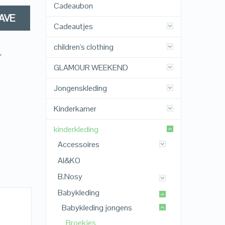
Cadeaubon
AVE
Cadeautjes
children's clothing
,
GLAMOUR WEEKEND
Jongenskleding
Kinderkamer
kinderkleding
Accessoires
AI&KO
B.Nosy
Babykleding
Babykleding jongens
Broekjes