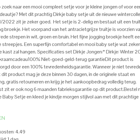
op zoek naar een mooi compleet setje voor je kleine jongen of voor ee
eautje? Met dit prachtig Dirkje baby setje uit de nieuwe wintercolle
2022 zit je zeker goed. Het setje is 2-delig en bestaat uit een trui
g broekje. Het voorpand van het antracietgrijze truitje is voorzien v
ede strepen in wit, groen en bruin. Het fijne jogging broekje heeft e
e streepjes. Een superfijn comfortabel en mooi baby setje wat zeker
e kast zal hangen. Specificaties set Dirkje Jongen:* Dirkje: Winter 
 kraamcadeau100% Niet-goed-geld-terug garantieDit product is
rgd door een 100% tevredenheidsgarantie. Wanneer je niet tevred
 dit product mag je deze binnen 30 dagen, in de originele staat en
ng, gratis retourneren en krijg je het aankoopbedrag volledig terug.
t zit er ook nog 6 maanden fabrieksgarantie op dit product.Bestel 
e Baby Setje en kleed je kindje morgen stijlvol aan met dit prachtige
EN
kosten: 4.49
ijd: 1 dag