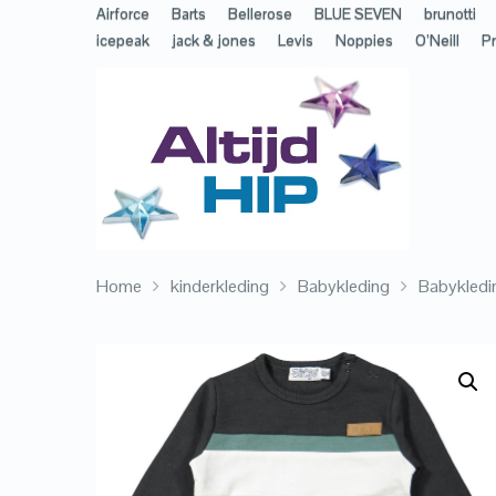
Airforce
Barts
Bellerose
BLUE SEVEN
brunotti
icepeak
jack & jones
Levis
Noppies
O’Neill
Pr
Home
kinderkleding
Babykleding
Babykledi