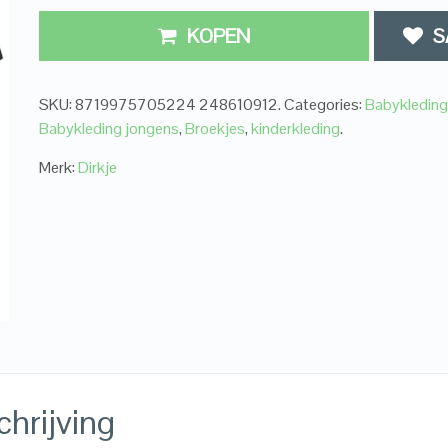
KOPEN
S
SKU:
8719975705224 248610912
.
Categories:
Babykleding
Babykleding jongens
,
Broekjes
,
kinderkleding
.
Merk:
Dirkje
hrijving