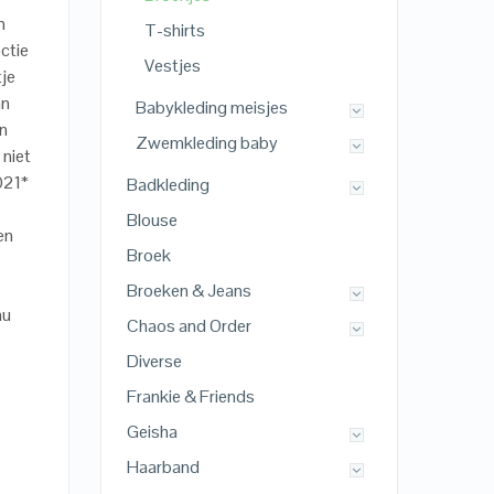
n
T-shirts
ctie
Vestjes
tje
an
Babykleding meisjes
en
Zwemkleding baby
 niet
2021*
Badkleding
Blouse
en
Broek
Broeken & Jeans
nu
Chaos and Order
Diverse
Frankie & Friends
Geisha
Haarband