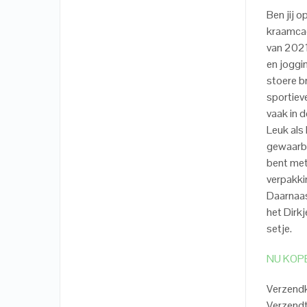
Ben jij 
kraamcad
van 2021/
en joggin
stoere br
sportiev
vaak in d
Leuk als
gewaarbo
bent met
verpakki
Daarnaas
het Dirkj
setje.
NU KOP
Verzend
Verzendt