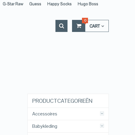
G-Star Raw
Guess
Happy Socks
Hugo Boss
0
CART
PRODUCTCATEGORIEËN
Accessoires
Babykleding